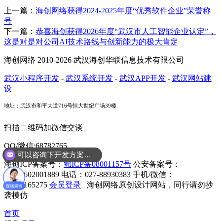
上一篇：
海创网络获得2024-2025年度“优秀软件企业”荣誉称
号
下一篇：
恭喜海创获得2026年度“武汉市人工智能企业认定”，
这是对是对公司AI技术路线与创新能力的极大肯定
海创网络 2010-2026 武汉海创华联信息技术有限公司
武汉小程序开发
-
武汉系统开发
-
武汉APP开发
-
武汉网站建
设
地址：武汉市和平大道716号恒大世纪广场39楼
扫描二维码加微信交谈
QQ/微信:68782765
可以咨询下开发方案么？
海创ICP备案号：
鄂ICP备08001157号
公安备案号：
42010602001889
电话：027-88930383
手机/微信：
13807165275
会员登录
海创网络原创设计网站，同行请勿抄
袭模仿
首页