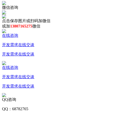
微信咨询
点击保存图片或扫码加微信
或加
13807165275
微信
在线咨询
开发需求在线交谈
开发需求在线交谈
在线咨询
开发需求在线交谈
开发需求在线交谈
QQ咨询
QQ：68782765