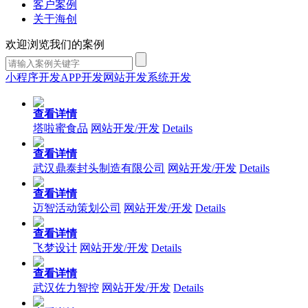
客户案例
关于海创
欢迎浏览我们的案例
小程序开发
APP开发
网站开发
系统开发
查看详情
塔啦蜜食品
网站开发
/
开发
Details
查看详情
武汉鼎泰封头制造有限公司
网站开发
/
开发
Details
查看详情
迈智活动策划公司
网站开发
/
开发
Details
查看详情
飞梦设计
网站开发
/
开发
Details
查看详情
武汉佐力智控
网站开发
/
开发
Details