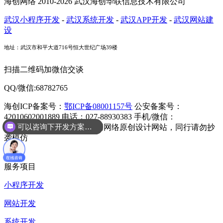
海创网络 2010-2026 武汉海创华联信息技术有限公司
武汉小程序开发
-
武汉系统开发
-
武汉APP开发
-
武汉网站建
设
地址：武汉市和平大道716号恒大世纪广场39楼
扫描二维码加微信交谈
QQ/微信:68782765
海创ICP备案号：
鄂ICP备08001157号
公安备案号：
42010602001889
电话：027-88930383
手机/微信：
可以咨询下开发方案么？
13807165275
会员登录
海创网络原创设计网站，同行请勿抄
袭模仿
首页
服务项目
小程序开发
网站开发
系统开发