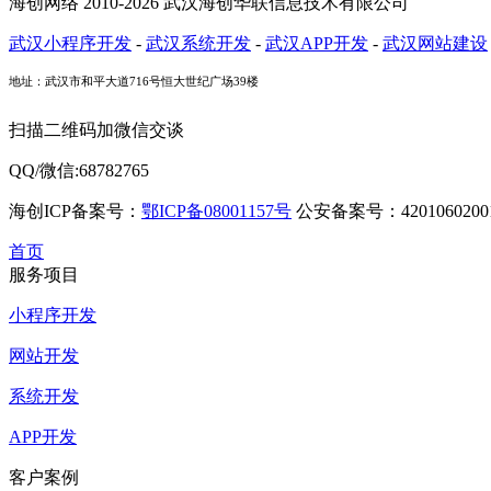
海创网络 2010-2026 武汉海创华联信息技术有限公司
武汉小程序开发
-
武汉系统开发
-
武汉APP开发
-
武汉网站建设
地址：武汉市和平大道716号恒大世纪广场39楼
扫描二维码加微信交谈
QQ/微信:68782765
海创ICP备案号：
鄂ICP备08001157号
公安备案号：42010602001
首页
服务项目
小程序开发
网站开发
系统开发
APP开发
客户案例