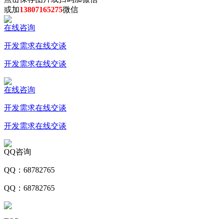
或加
13807165275
微信
在线咨询
开发需求在线交谈
开发需求在线交谈
在线咨询
开发需求在线交谈
开发需求在线交谈
QQ咨询
QQ：68782765
QQ：68782765