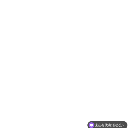
现在有优惠活动么？